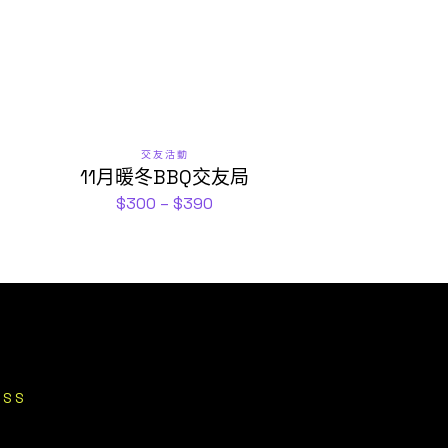
交友活動
11月暖冬BBQ交友局
$
300
–
$
390
ESS