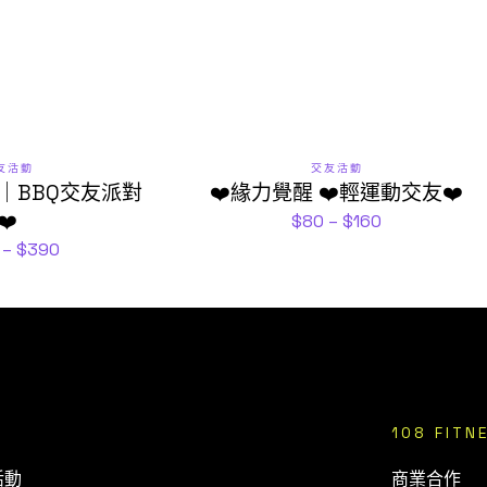
友活動
交友活動
｜BBQ交友派對
❤️緣力覺醒 ❤️輕運動交友❤️
❤️
$
80
–
$
160
–
$
390
108 FITN
活動
商業合作