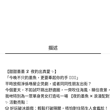
描述
【甜甜墨墨 🦑 夜釣出真愛 ✨】
「今晚不只釣墨魚，更要牽起你的手 👩‍❤️‍👨」
平時放假淨係喺屋企煲劇，或者同同性朋友出街？
今個夏天，不如試吓跳出舒適圈，一齊吹住海風、睇住夜景
我哋特別為一眾單身男女打造咗一場 【夜釣墨魚 ✕ 浪漫配對】
✨ 活動亮點：
🎲 好玩破冰遊戲：輕鬆打破隔閡，唔怕對住陌生人會尷尬！