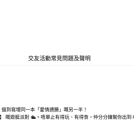
交友活動常見問題及聲明
，搵到寫埋同一本「愛情通勝」嘅另一半！
 嘅遊艇派對 🛳️。唔單止有得玩、有得食，仲分分鐘幫你出到 P