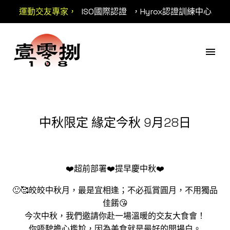
運動交友專家，
ISO國際認證
，Hyrox認證訓練中心
中秋限定 緣定今秋 9月28日
❤️超前部署❤️提早慶中秋❤️
🙂🥰皎皎中秋月，最是宜相逢；不必孤賞圓月，不用獨品
佳餚😘
今次中秋，我們邀請你赴一場溫暖的交友大食會！
你唔駛擔心尷尬，因為美食就是最好的開場白。