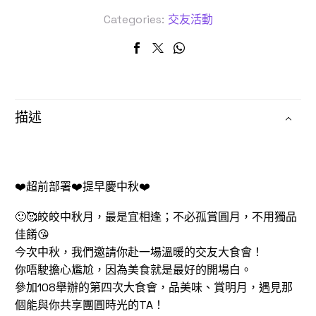
Categories:
交友活動
描述
❤️超前部署❤️提早慶中秋❤️
🙂🥰皎皎中秋月，最是宜相逢；不必孤賞圓月，不用獨品
佳餚😘
今次中秋，我們邀請你赴一場溫暖的交友大食會！
你唔駛擔心尷尬，因為美食就是最好的開場白。
參加108舉辦的第四次大食會，品美味、賞明月，遇見那
個能與你共享團圓時光的TA！