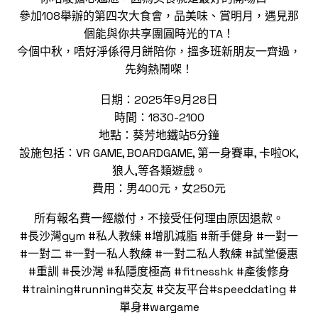
參加108舉辦的第四次大食會，品美味、賞明月，遇見那
個能與你共享團圓時光的TA！
今個中秋，唔好淨係得月餅陪你，搵多班新朋友一齊過，
先夠熱鬧㗎！
日期：2025年9月28日
時間：1830-2100
地點：葵芳地鐵站5分鐘
設施包括：VR GAME, BOARDGAME, 第一身賽車, 卡啦OK,
狼人,等各類遊戲。
費用：男400元，女250元
所有報名費一經繳付，不接受任何理由原因退款。
#長沙灣gym #私人教練 #增肌減脂 #新手健身 #一對一
#一對二 #一對一私人教練 #一對二私人教練 #試堂優惠
#重訓 #長沙灣 #私隱度極高 #fitnesshk #產後修身
#training#running#交友 #交友平台#speeddating #
單身#wargame