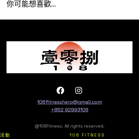
你可能想喜歡...
108fitnesshero@gmail.com
+852 92993108
@108Fitness. All rights reserved.
活動
108 FITNESS