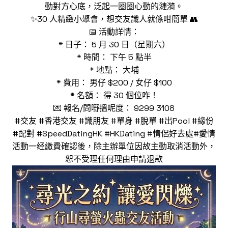
動對方心底，泛起一圈圈心動的漣漪。
✨30 人精緻小聚會，想交友識人就係咁簡單 👥
📅 活動詳情：
* 日子： 5 月 30 日（星期六）
* 時間： 下午 5 點半
* 地點： 大埔
* 費用： 男仔 $200 / 女仔 $100
* 名額： 得 30 個位咋！
💌 報名/問嘢搵呢度： 9299 3108
#交友 #香港交友 #識朋友 #單身 #脫單 #出Pool #緣份
#配對 #SpeedDatingHK #HKDating #情侶好去處#愛情
活動一经繳費確認後，除主辦單位因故主動取消活動外，
恕不受理任何理由申請退款