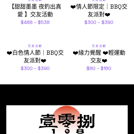
【甜甜墨墨 夜釣出真
❤️情人節限定｜BBQ交
愛 】交友活動
友派對❤️
$
488
–
$
538
$
300
–
$
390
交友活動
交友活動
❤️白色情人節｜BBQ交
❤️緣力覺醒 ❤️輕運動
友派對❤️
交友❤️
$
300
–
$
390
$
80
–
$
160