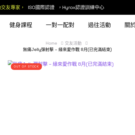
動交友專家，
ISO國際認證
，Hyrox認證訓練中心
健身課程
一對一配對
過往活動
關
Home
交友活動
無痛Jelly彈射擊 – 緣來愛作戰 8月(已完滿結束)
OUT OF STOCK