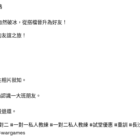
絡
自然破冰，從搭檔晉升為好友！
的友誼之旅！
往相片就知。
次過認識一大班朋友。
設退還。
對二 #一對一私人教練 #一對二私人教練 #試堂優惠 #重訓 #長沙灣 
#wargames