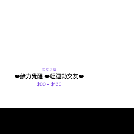
交友活動
❤️緣力覺醒 ❤️輕運動交友❤️
$
80
–
$
160