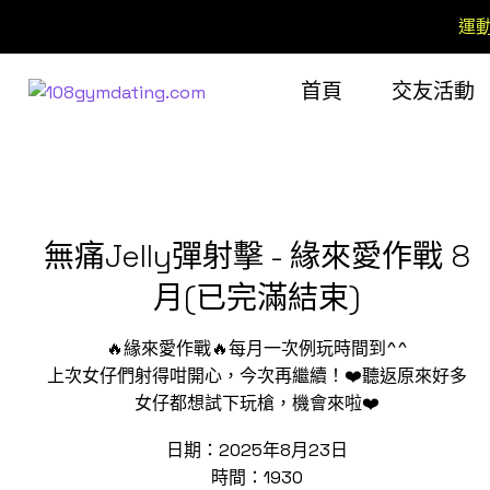
運
首頁
交友活動
無痛Jelly彈射擊 - 緣來愛作戰 8
月(已完滿結束)
🔥緣來愛作戰🔥每月一次例玩時間到^^
上次女仔們射得咁開心，今次再繼續！❤️聽返原來好多
女仔都想試下玩槍，機會來啦❤️
日期：2025年8月23日
時間：1930