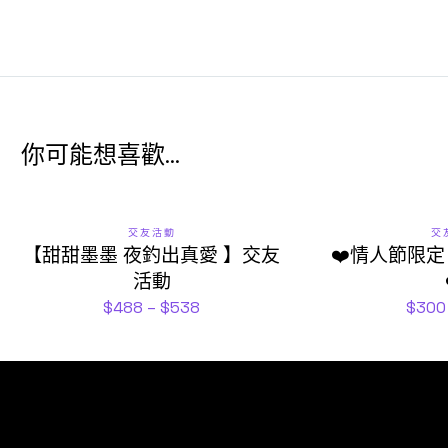
你可能想喜歡...
交友活動
交
【甜甜墨墨 夜釣出真愛 】交友
❤️情人節限定
活動
$
488
–
$
538
$
300