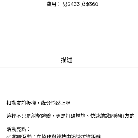
費用： 男$435 女$360
描述
扣動友誼扳機，緣分悄然上膛！
這裡不只是射擊體驗，更是打破尷尬、快速結識同頻好友的
活動亮點：
✅ 趣味互動：在協作與競技中迅速拉進距離