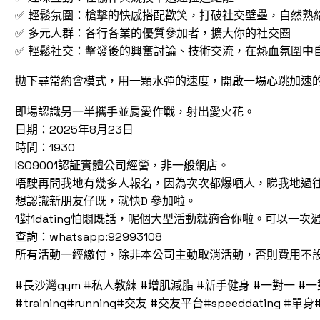
✅ 輕鬆氛圍：槍擊的快感搭配歡笑，打破社交壁壘，自然熟
✅ 多元人群：各行各業的優質參加者，擴大你的社交圈
✅ 輕鬆社交：擊發後的興奮討論、技術交流，在熱血氛圍中
拋下尋常約會模式，用一顆水彈的速度，開啟一場心跳加速
即場認識另一半攜手並肩愛作戰，射出愛火花。
日期：2025年8月23日
時間：1930
ISO9001認証實體公司經營，非一般網店。
唔駛再問我地有幾多人報名，因為次次都爆哂人，睇我地過
想認識新朋友仔既，就快D 參加啦。
1對1dating怕悶既話，呢個大型活動就適合你啦。可以一
查詢：whatsapp:92993108
所有活動一經繳付，除非本公司主動取消活動，否則費用不
#長沙灣gym #私人教練 #增肌減脂 #新手健身 #一對一 #一
#training#running#交友 #交友平台#speeddating #單身