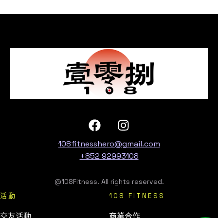
108fitnesshero@gmail.com
+852 92993108
@108Fitness. All rights reserved.
活動
108 FITNESS
交友活動
商業合作