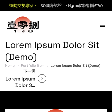
運動交友專家，
ISO國際認證
，Hyrox認證訓練中心
Lorem Ipsum Dolor Sit
(Demo)
Home
Portfolio Item
Lorem Ipsum Dolor Sit (Demo)
下一個
Lorem Ipsum
Dolor Sit
(Demo)